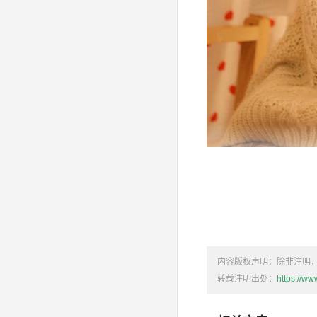
1. 字面意义分析
“随意春芳歇”
“随意”一词意指随心
内容版权声明：除非注明
思，暗示春天的花朵
转载注明出处：
https://w
从字面上看，这句话