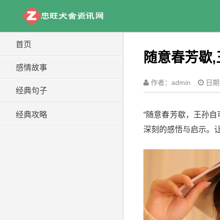
首页
随意春芳歇
感情故事
作者：admin
日期：
经典句子
经典攻略
“随意春芳歇，王孙
深刻的感悟与启示。