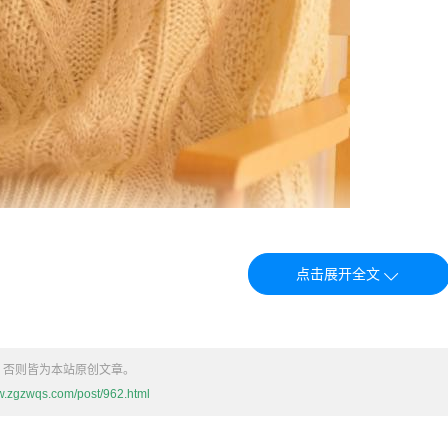
所欲、自然的意思，而“春芳”指的是春天的花草与花香，通常象
，否则皆为本站原创文章。
和芳香终将会因为季节的更替而消失。
ww.zgzwqs.com/post/962.html
表达了春天的花草已经开始凋谢或将要凋谢，而这种变化是顺其