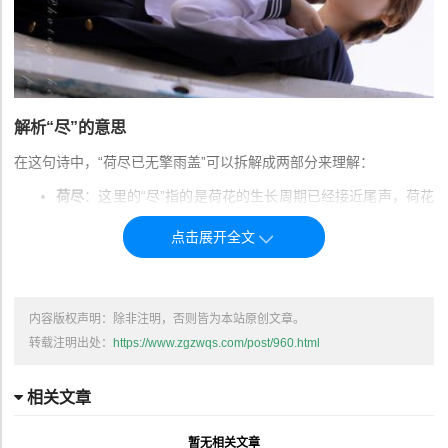
解析“尽”的意思
在这句诗中，“荷尽已无擎雨盖”可以拆解成两部分来理解：
荷尽
：这里的“尽”指的是荷花的生长周期已经接近尾声，荷花
开始枯萎或凋谢。“荷”代表荷花，而“尽”则指荷花的生长状态
或生命力已逐渐消退。这并不是说荷花完全枯萎，而是表明它
们的生命力已经逐渐消逝，露出一种衰败的迹象。因此，
“尽”
在这里表示荷花的生命力已接近结束，象征着生命的衰退或时
光的流逝
。
内容版权声明：除非注明，否则皆为本站原创文章。
转载注明出处：
https://www.zgzwqs.com/post/960.html
已无擎雨盖
：这里的“擎雨盖”指的是荷花的叶子，它们像伞一
样撑开，能够遮挡雨水。在荷花盛开的时候，它们的叶片覆盖
相关文章
在上面，像是为雨滴撑起一个天然的遮挡物。而“已无擎雨盖”
则意味着荷花叶片的功能已不复存在，因为它们已经枯萎或凋
暂无相关文章
谢，无法再起到遮挡雨水的作用了。