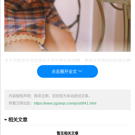
这个问题并不仅仅是出于天气变化的提醒，更是出于我对你的爱与照
顾。作为父母，我们总希望能够为你遮风挡雨，保护你免受外界的不
确定因素影响。记得小时候，每当我们一起外出，雨天的伞总是我亲
手为你撑起的。每当你躲在伞下，笑容满面地看着我时，我的心里总
是充满了幸福和满足。那时的伞，虽然只是一个简单的工具，但它承
内容版权声明：除非注明，否则皆为本站原创文章。
载了我对你无微不至的关怀和深深的爱。
转载注明出处：
https://www.zgzwqs.com/post/941.html
如今你已经长大了，懂得独立，能够自己照顾自己了。但即使如此，
作为父母的我依然常常心生担忧。当夜晚来临，天气变得阴沉，我的
相关文章
心情也会跟着变得不安。这时候，我总是会忍不住询问你：“宝贝，
今天晚上可不可以戴带雨伞呢？”这不仅是对你的一种温柔提醒，也
暂无相关文章