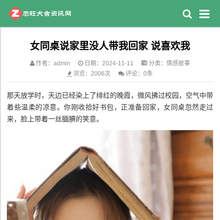
女同桌说家里没人带我回家 说喜欢我
作者：admin
日期：2024-11-11
分类：
情感故事
浏览：2006次
评论：0条
那天放学时，天边已经染上了绯红的晚霞，微风拂过校园，空气中带
着些温柔的凉意。你刚收拾好书包，正准备回家，女同桌忽然走过
来，脸上带着一丝腼腆的笑意。