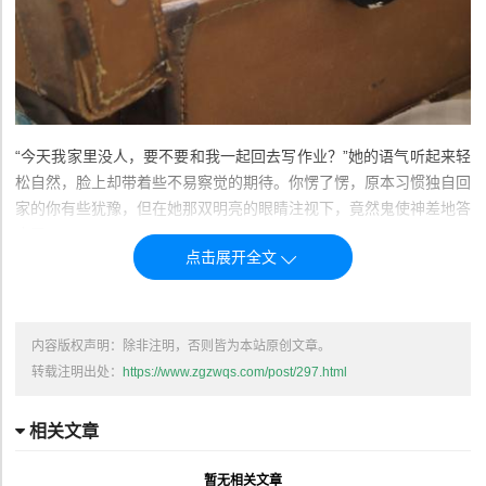
“今天我家里没人，要不要和我一起回去写作业？”她的语气听起来轻
松自然，脸上却带着些不易察觉的期待。你愣了愣，原本习惯独自回
家的你有些犹豫，但在她那双明亮的眼睛注视下，竟然鬼使神差地答
应了。
一路上，你们并肩而行，她时不时讲些有趣的小事，似乎比平常更活
泼了些。她的笑容清新而自然，让你渐渐放松下来，心里浮现出一种
内容版权声明：除非注明，否则皆为本站原创文章。
难以言喻的温暖。街道上人来人往，你们有一搭没一搭地聊着，气氛
转载注明出处：
https://www.zgzwqs.com/post/297.html
温馨而愉悦。
相关文章
到了她家门口，她轻轻打开门，带你走进屋子。客厅整洁而温馨，窗
暂无相关文章