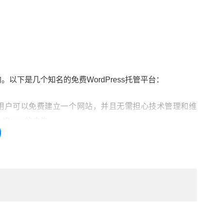
。以下是几个知名的免费WordPress托管平台：
本。用户可以免费建立一个网站，并且无需担心技术管理和维
ress的广告。
。它提供了1GB的存储空间和10GB的月流量，适合小型个人
用WordPress。虽然它没有强制插入广告，但你依然不能使用