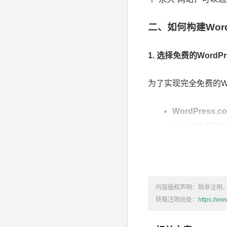
二、如何构建Word
1.
选择免费的WordP
为了实现完全免费的Wo
WordPress.c
护。但免费版本
000WebHost
网站。但免费
内容版权声明：除非注明
InfinityFree
：
转载注明出处：
https://w
自定义域名。