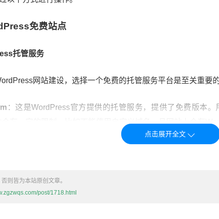
Press免费站点
ress托管服务
rdPress网站建设，选择一个免费的托管服务平台是至关重要的
om
：这是WordPress官方提供的托管服务，提供了免费版
会有一定的限制，比如不能使用自定义域名，且网站上会有WordP
：这是一个常用的免费托管服务提供商，支持WordPress安装
版也有广告，并且功能较为有限。
，否则皆为本站原创文章。
InfinityFree提供无限存储和带宽，允许用户在免费计划中使
ww.zgzwqs.com/post/1718.html