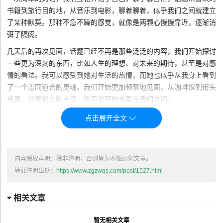
书籍到旅行目的地，从音乐到电影，聊着聊着，似乎我们之间就建立
了某种默契。那种不急不躁的感觉，就像是两颗心慢慢靠近，逐渐消
弭了隔阂。
几天后的再次见面，话题已经不再是那些泛泛的内容，我们开始探讨
一些更为深刻的东西，比如人生的理想、对未来的期待，甚至是对感
情的看法。我可以感受到她对生活的热情，而她也似乎从我身上看到
了一个志同道合的灵魂。我们开始更加频繁地见面，从咖啡馆到街头
巷尾，分享彼此的点滴，笑声也开始充盈在我们之间。
第一次牵手，是在一个傍晚。那时我们正在公园里散步，太阳已经落
山，天边的余晖给大地披上了一层柔和的金色。走在那条小道上，我
们几乎没有太多的话语，只有轻微的脚步声和偶尔飘来的风声。突
然，她停下了脚步，回过头来看着我，我也停了下来。她的眼神里带
内容版权声明：除非注明，否则皆为本站原创文章。
着一丝犹豫，但更多的是一种期待。那一刻，我没有再犹豫，伸手牵
转载注明出处：
https://www.zgzwqs.com/post/1527.html
住了她的手。
她的手温暖而柔软，握在我手心里仿佛有一种奇妙的力量。那是我们
相关文章
之间的第一次真正的亲密接触，也是彼此关系的一次微妙升华。手心
的温度在悄悄传递着我们的情感，而这一刻，不需要言语，所有的一
暂无相关文章