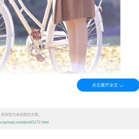
）主要涉及曝光、对比度、饱和度等基础调整，旨在改善视频的
调整色相、饱和度、亮度等细节，甚至通过色彩分级来创造特定
，否则皆为本站原创文章。
进行一级和二级调色的详细步骤：
ww.zgzwqs.com/post/1272.html
础调色）