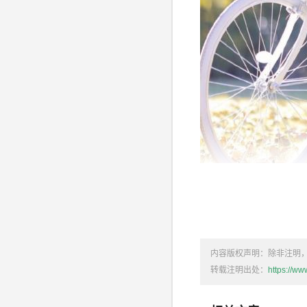
一级调色
（基础调色
分进行精细调整，如
内容版权声明：除非注明
下面是如何在手机上
转载注明出处：
https://w
一、一级调色（基