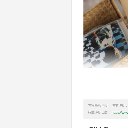
一、情感疏远或关
夫妻生活的基础是情
内容版权声明：除非注明
果在情感上对妻子已
转载注明出处：
https://w
有时，他不愿同房并非