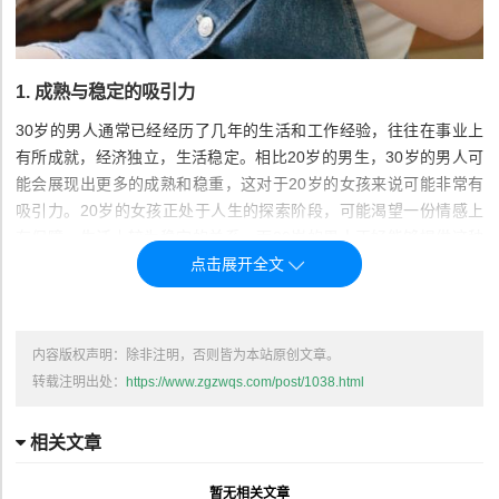
1.
成熟与稳定的吸引力
30岁的男人通常已经经历了几年的生活和工作经验，往往在事业上
有所成就，经济独立，生活稳定。相比20岁的男生，30岁的男人可
能会展现出更多的成熟和稳重，这对于20岁的女孩来说可能非常有
吸引力。20岁的女孩正处于人生的探索阶段，可能渴望一份情感上
有保障、生活上较为稳定的关系，而30岁的男人正好能够提供这种
安全感。
30岁的男人通常有较强的责任感，能够更好地处理人际关系中的问
题，懂得如何在复杂的情感世界中游刃有余。这种成熟和处理问题的
能力，可能让20岁的女孩觉得他们更加可靠和有吸引力。30岁的男
内容版权声明：除非注明，否则皆为本站原创文章。
人在情感上也往往更加细腻，懂得如何关心和照顾伴侣，这也是20
转载注明出处：
https://www.zgzwqs.com/post/1038.html
岁女孩可能被吸引的重要因素之一。
相关文章
2.
经济独立与生活经验
20岁的女孩在进入社会或大学时，通常还在学习和成长阶段，经济
暂无相关文章