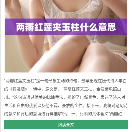
“两瓣红莲夹玉柱”是一句形象生动的诗句，最早出现在唐代诗人李白
的《将进酒》一诗中，原文是：“两瓣红莲夹玉柱，金波紫电照山
川。”这句诗通过优美的比喻手法，描绘了自然景色，表达了诗人对
生活和自由的热爱以及他不羁、豪放的个性。接下来，我将对这句诗
的意义和背后的意境进行详细解析。 一、比喻的具体含义“两瓣红莲
夹玉柱”是一种视觉上的比喻，诗人在这里用“红莲”和“玉柱”来形容事
阅读全文
物，实际上是在通过对比展现自然景色的美丽与宏伟。首先，“两瓣