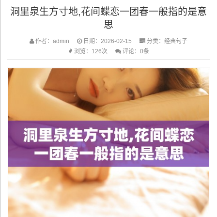
洞里泉生方寸地,花间蝶恋一团春一般指的是意
红莲”...
思
作者：admin
日期：2026-02-15
分类：
经典句子
浏览：126次
评论：0条