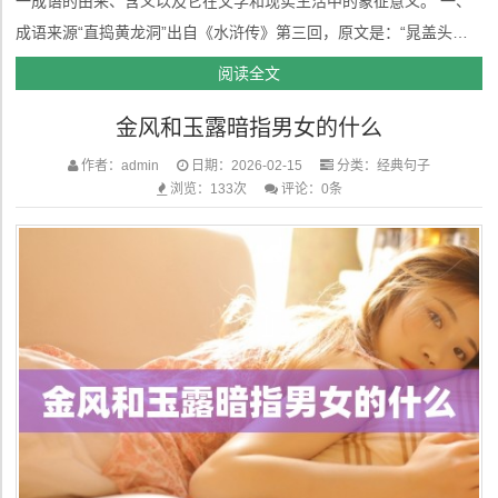
一成语的由来、含义以及它在文学和现实生活中的象征意义。 一、
成语来源“直捣黄龙洞”出自《水浒传》第三回，原文是：“晁盖头领
一班盗贼，直捣黄龙洞，捉拿晁盖。”这句话出现在描写宋江及其伙
阅读全文
伴们策马前往黄龙洞的情节。黄龙洞是小说中敌方势力的据点，晁盖
金风和玉露暗指男女的什么
及其一干人...
作者：admin
日期：2026-02-15
分类：
经典句子
浏览：133次
评论：0条