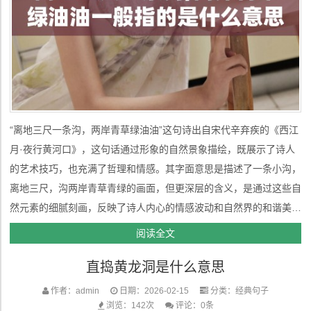
“离地三尺一条沟，两岸青草绿油油”这句诗出自宋代辛弃疾的《西江
月·夜行黄河口》，这句话通过形象的自然景象描绘，既展示了诗人
的艺术技巧，也充满了哲理和情感。其字面意思是描述了一条小沟，
离地三尺，沟两岸青草青绿的画面，但更深层的含义，是通过这些自
然元素的细腻刻画，反映了诗人内心的情感波动和自然界的和谐美。
下面将对这句诗进行详细解析，探索它所蕴含的寓意。 一、字面含
阅读全文
义的解析从字面上看，“离地三尺一条沟”描绘了一条浅浅的小沟，这
直捣黄龙洞是什么意思
条沟的深度...
作者：admin
日期：2026-02-15
分类：
经典句子
浏览：142次
评论：0条