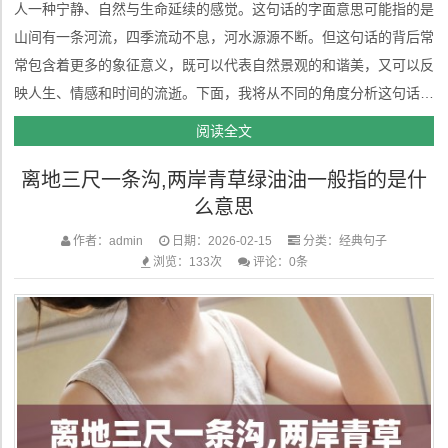
人一种宁静、自然与生命延续的感觉。这句话的字面意思可能指的是
山间有一条河流，四季流动不息，河水源源不断。但这句话的背后常
常包含着更多的象征意义，既可以代表自然景观的和谐美，又可以反
映人生、情感和时间的流逝。下面，我将从不同的角度分析这句话的
含义。 一、字面描绘与自然景象从字面上看，“两座山峰一条河”是对
阅读全文
自然景色的描写。两座山峰和一条河流的结合呈现出一种典型的自然
离地三尺一条沟,两岸青草绿油油一般指的是什
地貌——...
么意思
作者：admin
日期：2026-02-15
分类：
经典句子
浏览：133次
评论：0条