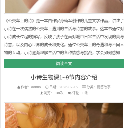
《公交车上的诗》是一本由作家孙幼军创作的儿童文学作品，讲述了
小诗在一次偶然的公交车上遇到的生活与诗意的故事。这本书通过对
小诗成长过程的描写，反映了孩子在面对城市日常生活中发现的美与
诗意，以及内心世界的成长和变化。通过公交车上的奇遇和与不同人
物的互动，小诗逐渐理解生活中的各种情感与挑战，学会如何感知世
界、感受诗意与美好。 小诗的背景故事小诗是故事的主人公，作品
阅读全文
以她为视角展开，讲述了她与家人、朋友及城市生活的互动。小诗的
小诗生物课1~9节内容介绍
家庭背景并没有...
作者：admin
日期：2026-02-15
分类：
情感故事
浏览：138次
评论：0条