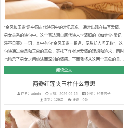
“金风和玉露”是中国古代诗词中的常见意象，通常出现在描写爱情、
男女关系的诗句中。这个表达源自唐代诗人李清照的《如梦令·常记
溪亭日暮》一词，其中有句“金风玉露一相逢，便胜却人间无数”，这
句诗通过金风和玉露的意象，寄托了作者对爱情的理想和追求，同时
也暗示了男女之间纯洁而深刻的情感。下面我将从这两个意象的具体
含义及其在诗歌中的象征意义进行详细分析，探讨它们如何暗指男女
阅读全文
之间的爱情。 一、金风的象征意义“金风”在诗歌中常常用来象征秋天
两瓣红莲夹玉柱什么意思
的凉爽...
作者：admin
日期：2026-02-15
分类：
经典句子
浏览：129次
评论：0条