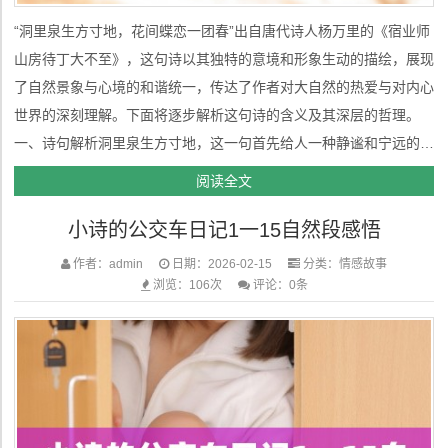
“洞里泉生方寸地，花间蝶恋一团春”出自唐代诗人杨万里的《宿业师
山房待丁大不至》，这句诗以其独特的意境和形象生动的描绘，展现
了自然景象与心境的和谐统一，传达了作者对大自然的热爱与对内心
世界的深刻理解。下面将逐步解析这句诗的含义及其深层的哲理。
一、诗句解析洞里泉生方寸地，这一句首先给人一种静谧和宁远的感
觉。诗人以“洞里泉”作为起点，将“泉”放置在一个隐秘的洞中，泉水
阅读全文
从洞里流出，象征着生命力的延续和自然的澄澈。方寸地，通常指心
小诗的公交车日记1一15自然段感悟
中或空间...
作者：admin
日期：2026-02-15
分类：
情感故事
浏览：106次
评论：0条