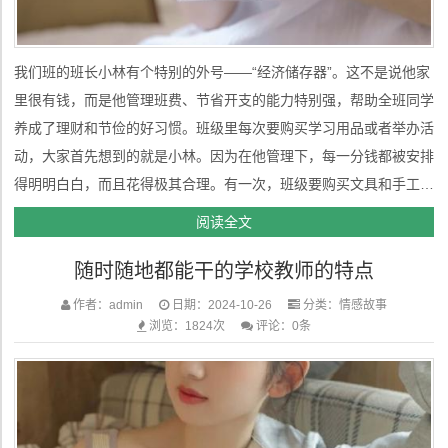
我们班的班长小林有个特别的外号——“经济储存器”。这不是说他家
里很有钱，而是他管理班费、节省开支的能力特别强，帮助全班同学
养成了理财和节俭的好习惯。班级里每次要购买学习用品或者举办活
动，大家首先想到的就是小林。因为在他管理下，每一分钱都被安排
得明明白白，而且花得极其合理。有一次，班级要购买文具和手工材
料，其他班级都直接去文具店买了，小林却提出建议：先在网上比
阅读全文
价、凑单，最后选择了物美价廉的材料，一下子节省了不少费用。大
随时随地都能干的学校教师的特点
家都开玩笑说，小林简...
作者：admin
日期：2024-10-26
分类：
情感故事
浏览：1824次
评论：0条