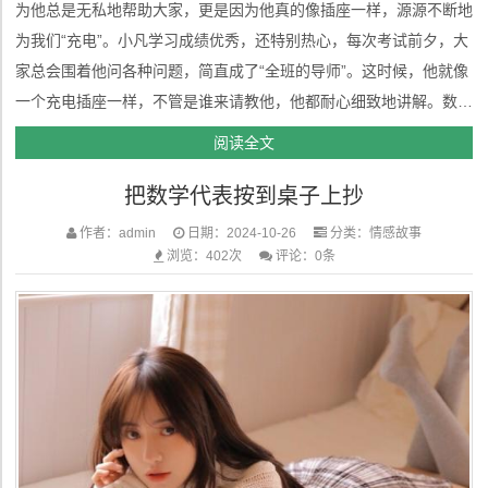
为他总是无私地帮助大家，更是因为他真的像插座一样，源源不断地
为我们“充电”。小凡学习成绩优秀，还特别热心，每次考试前夕，大
家总会围着他问各种问题，简直成了“全班的导师”。这时候，他就像
一个充电插座一样，不管是谁来请教他，他都耐心细致地讲解。数学
题解不出来？找小凡！语文作文没思路？找小凡！物理实验搞不清？
阅读全文
还是找小凡！对他来说，好像没有解决不了的难题。为了能帮助更多
把数学代表按到桌子上抄
的同学，小凡常...
作者：admin
日期：2024-10-26
分类：
情感故事
浏览：402次
评论：0条