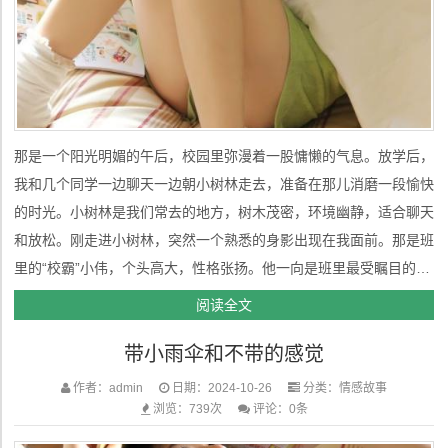
那是一个阳光明媚的午后，校园里弥漫着一股慵懒的气息。放学后，
我和几个同学一边聊天一边朝小树林走去，准备在那儿消磨一段愉快
的时光。小树林是我们常去的地方，树木茂密，环境幽静，适合聊天
和放松。刚走进小树林，突然一个熟悉的身影出现在我面前。那是班
里的“校霸”小伟，个头高大，性格张扬。他一向是班里最受瞩目的男
孩，不仅因为他的外貌，还有那种令人畏惧的气场。我们班的同学对
阅读全文
他既佩服又忌惮，毕竟他在学校里有着不少威望。虽然我与他并没有
带小雨伞和不带的感觉
太多交集，但此时他...
作者：admin
日期：2024-10-26
分类：
情感故事
浏览：739次
评论：0条