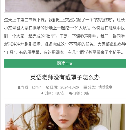
这天上午第三节课下课，我们班上突然兴起了一个“挖坑游戏”，班长
小杰号召大家在操场的沙地上一起挖一个“大坑”。他说要在班级中找
到一个大家一起完成的“壮举”。于是，下课铃声刚响，我们一群同学
就兴冲冲地跑到操场，准备完成这个不可能的任务。大家都拿出各种
“工具”，有的用手掌、有的用课本，有几个同学甚至带来了小铲子。
于是，整个操场上出现了一大群专注挖沙子的孩子，一边说笑一边小
阅读全文
心翼翼地挖，仿佛在进行一项严肃而神圣的仪式。大家越挖越深，渐
英语老师没有戴罩子怎么办
渐形成了一个...
作者：admin
日期：2024-10-26
分类：
情感故事
浏览：487次
评论：0条