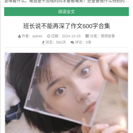
意味着什么。难道是不及格的同学要被嘲笑？还是要做什么特别的事
情？我们虽然好奇，但也觉得这是老师为了让大家好好学习的幽默手
阅读全文
段。第一次考试很快来临了。我在考试前认真复习，自以为成绩应该
班长说不能再深了作文600字合集
不会差，但考试结...
作者：admin
日期：2024-10-26
分类：
情感故事
浏览：565次
评论：0条