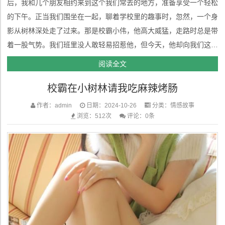
后，我和几个朋友相约来到这个我们常去的地方，准备享受一个轻松
的下午。正当我们围坐在一起，聊着学校里的趣事时，忽然，一个身
影从树林深处走了过来。那是校霸小伟，他高大威猛，走路时总是带
着一股气势。我们班里没人敢轻易招惹他，但今天，他却向我们这边
走来，手里还提着一袋子烧烤。那一瞬间，大家都停下了聊天，目光
阅读全文
齐刷刷地投向他。我心中不禁有些紧张，毕竟与校霸打交道不是一件
校霸在小树林请我吃麻辣烤肠
容易的事。“小子们，...
作者：admin
日期：2024-10-26
分类：
情感故事
浏览：512次
评论：0条