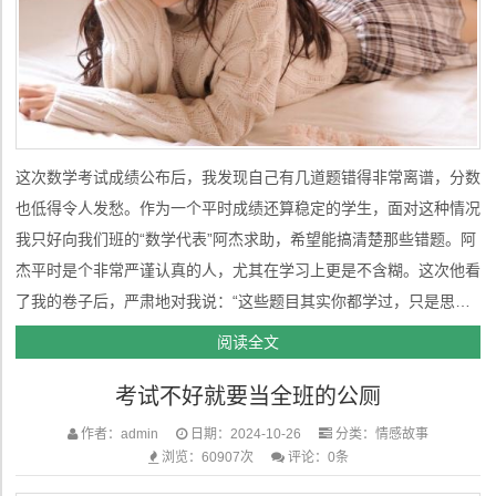
这次数学考试成绩公布后，我发现自己有几道题错得非常离谱，分数
也低得令人发愁。作为一个平时成绩还算稳定的学生，面对这种情况
我只好向我们班的“数学代表”阿杰求助，希望能搞清楚那些错题。阿
杰平时是个非常严谨认真的人，尤其在学习上更是不含糊。这次他看
了我的卷子后，严肃地对我说：“这些题目其实你都学过，只是思路
不清晰，逻辑上出了点问题。”听完他的解释，我点了点头，但心里
阅读全文
还是有些疑惑。于是，我调皮地说：“要不你直接把答案‘按’到我脑子
考试不好就要当全班的公厕
里得了！”阿杰...
作者：admin
日期：2024-10-26
分类：
情感故事
浏览：60907次
评论：0条