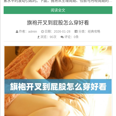
素水平的波动引起的。下面，我将从生理周期、性欲与月经周期的关
系、以及心理因素等方面，分析这种现象的原因。 1. 月经周期的生
阅读全文
理变化与性欲的关系女性的月经周期通常分为四个阶段：月经期、卵
旗袍开叉到屁股怎么穿好看
泡期、排...
作者：admin
日期：2026-01-28
分类：
经典攻略
浏览：90次
评论：0条