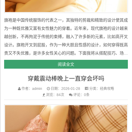
旗袍是中国传统服饰的代表之一，其独特的剪裁和精致的设计使其成
为一种既优雅又富有女性魅力的穿着。近年来，现代旗袍的设计越来
越创新，不再拘泥于传统的束缚，融入了许多新的元素，比如高开叉
设计。旗袍开叉到屁股，作为一种大胆且性感的设计，如何穿得既高
贵又不失优雅，是许多女性关心的问题。下面我将从搭配技巧、场合
选择、姿态调整等方面，给出一些穿旗袍开叉到屁股的建议，帮助你
阅读全文
穿出美丽与自信。 1. 选择合适的款式和面料旗袍的面料和款式对整
穿戴震动棒晚上一直穿会坏吗
体造型至关...
作者：admin
日期：2026-01-28
分类：
经典攻略
浏览：84次
评论：0条