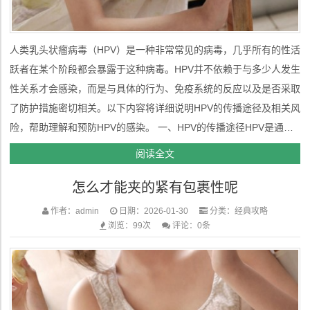
人类乳头状瘤病毒（HPV）是一种非常常见的病毒，几乎所有的性活
跃者在某个阶段都会暴露于这种病毒。HPV并不依赖于与多少人发生
性关系才会感染，而是与具体的行为、免疫系统的反应以及是否采取
了防护措施密切相关。以下内容将详细说明HPV的传播途径及相关风
险，帮助理解和预防HPV的感染。 一、HPV的传播途径HPV是通过
性接触传播的病毒，包括阴道性交、肛交和口交等行为。病毒通过皮
阅读全文
肤和黏膜的接触进入人体，特别是生殖器、肛门及口腔区域。多次暴
怎么才能夹的紧有包裹性呢
露...
作者：admin
日期：2026-01-30
分类：
经典攻略
浏览：99次
评论：0条